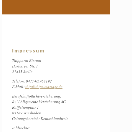
Impressum
Thipparat Biernat
Harburger Str. 1
21435 Stelle
Telefon: 04174/5964192
E-Mail:
thip@thips-massage.de
Berufshaftpflichtversicherung:
R+V Allgemeine Versicherung AG
Raiffeisenplatz 1
65189 Wiesbaden
Geltungsbereich: Deutschlandweit
Bildrechte: